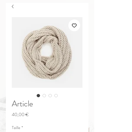
Article
Prix
40,00 €
Taille
*