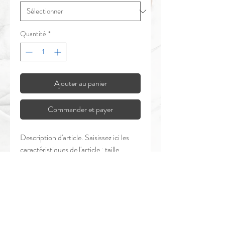
Quantité
*
Ajouter au panier
Commander et payer
Description d'article. Saisissez ici les 
caractéristiques de l'article : taille, 
matière et autres informations utiles.
DÉTAILS D'ARTICLE
Détails d'article. Saisissez ici les 
POLITIQUE D'ÉCHANGE ET
caractéristiques de l'article : taille, matière 